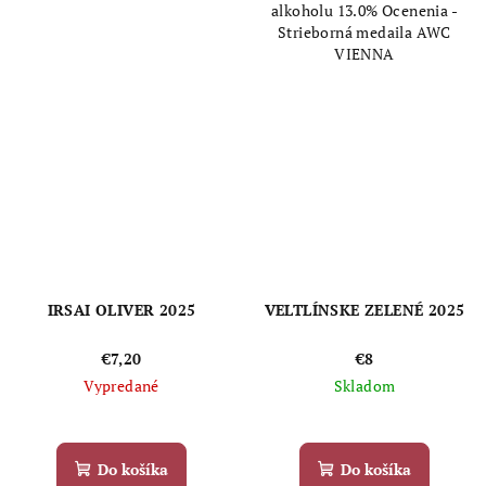
alkoholu 13.0% Ocenenia -
Strieborná medaila AWC
VIENNA
IRSAI OLIVER 2025
VELTLÍNSKE ZELENÉ 2025
€7,20
€8
Vypredané
Skladom
Priemerné
Priemerné
hodnotenie
hodnotenie
produktu
produktu
Do košíka
Do košíka
je
je