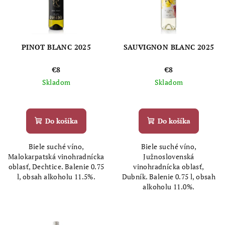
PINOT BLANC 2025
SAUVIGNON BLANC 2025
€8
€8
Skladom
Skladom
Priemerné
Priemerné
hodnotenie
hodnotenie
produktu
produktu
Do košíka
Do košíka
je
je
5,0
5,0
Biele suché víno,
Biele suché víno,
z
z
Malokarpatská vinohradnícka
Južnoslovenská
5
5
oblasť, Dechtice. Balenie 0.75
vinohradnícka oblasť,
hviezdičiek.
hviezdičiek.
l, obsah alkoholu 11.5%.
Dubník. Balenie 0.75 l, obsah
alkoholu 11.0%.