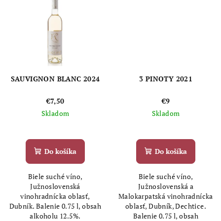
SAUVIGNON BLANC 2024
3 PINOTY 2021
€7,50
€9
Skladom
Skladom
Priemerné
hodnotenie
produktu
Do košíka
Do košíka
je
1,0
Biele suché víno,
Biele suché víno,
z
Južnoslovenská
Južnoslovenská a
5
vinohradnícka oblasť,
Malokarpatská vinohradnícka
hviezdičiek.
Dubník. Balenie 0.75 l, obsah
oblasť, Dubník, Dechtice.
alkoholu 12.5%.
Balenie 0.75 l, obsah