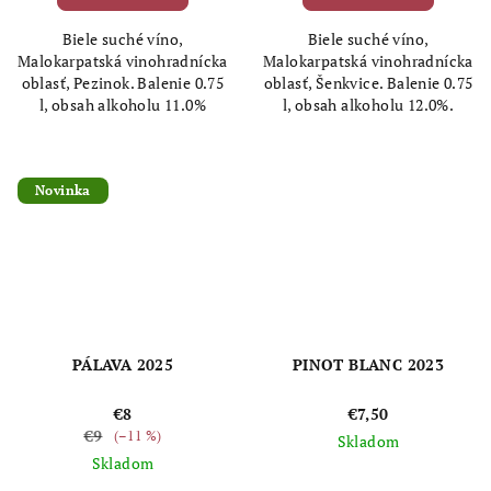
4,0
5,0
Biele suché víno,
Biele suché víno,
z
z
Malokarpatská vinohradnícka
Malokarpatská vinohradnícka
5
5
oblasť, Pezinok. Balenie 0.75
oblasť, Šenkvice. Balenie 0.75
hviezdičiek.
hviezdičiek.
l, obsah alkoholu 11.0%
l, obsah alkoholu 12.0%.
Novinka
PÁLAVA 2025
PINOT BLANC 2023
€8
€7,50
€9
(–11 %)
Skladom
Skladom
Priemerné