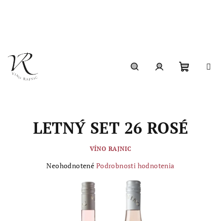
Prejsť
na
obsah
Nákupn
Hľadať
Prihlásenie
košík
LETNÝ SET 26 ROSÉ
VÍNO RAJNIC
Priemerné
Neohodnotené
Podrobnosti hodnotenia
hodnotenie
produktu
je
0,0
z