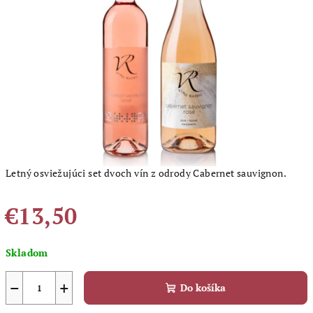
5
hviezdičiek.
Letný osviežujúci set dvoch vín z odrody Cabernet sauvignon.
€13,50
Jednotková
Skladom
cena:
−
+
Do košíka