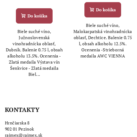
Priemerné
hodnotenie
hodnotenie
produktu
Do košíka
produktu
je
Do košíka
je
5,0
Biele suché víno,
5,0
z
Biele suché víno,
Malokarpatská vinohradnícka
z
5
Južnoslovenská
oblasť, Dechtice. Balenie 0.75
5
hviezdičiek.
vinohradnícka oblasť,
l, obsah alkoholu 12.5%.
hviezdičiek.
Dubník. Balenie 0.75 l, obsah
Ocenenia -Strieborná
alkoholu 13.5%. Ocenenia -
medaila AWC VIENNA
Zlatá medaila Výstava vín
Šenkvice - Zlatá medaila
Biel...
Z
á
KONTAKTY
p
ä
Hrnčiarska 8
t
902 01 Pezinok
i
raimex@raimex.sk