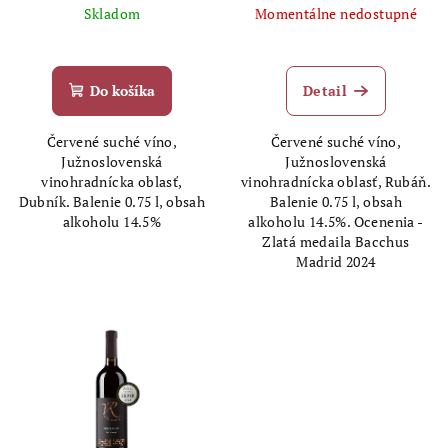
Skladom
Momentálne nedostupné
Priemerné
hodnotenie
produktu
Do košíka
Detail
je
5,0
Červené suché víno,
Červené suché víno,
z
Južnoslovenská
Južnoslovenská
5
vinohradnícka oblasť,
vinohradnícka oblasť, Rubáň.
hviezdičiek.
Dubník. Balenie 0.75 l, obsah
Balenie 0.75 l, obsah
alkoholu 14.5%
alkoholu 14.5%. Ocenenia -
Zlatá medaila Bacchus
Madrid 2024