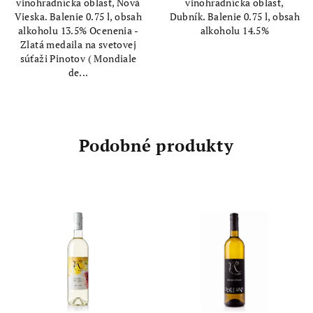
vinohradnícka oblasť, Nová
vinohradnícka oblasť,
hviezdičiek.
Vieska. Balenie 0.75 l, obsah
Dubník. Balenie 0.75 l, obsah
alkoholu 13.5% Ocenenia -
alkoholu 14.5%
Zlatá medaila na svetovej
súťaži Pinotov ( Mondiale
de...
Podobné produkty