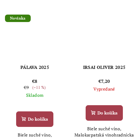
Novinka
PÁLAVA 2025
IRSAI OLIVER 2025
€8
€7,20
€9
(–11 %)
Vypredané
Skladom
Priemerné
Priemerné
hodnotenie
hodnotenie
produktu
Do košíka
produktu
je
Do košíka
je
4,0
Biele suché víno,
5,0
z
Biele suché víno,
Malokarpatská vinohradnícka
z
5