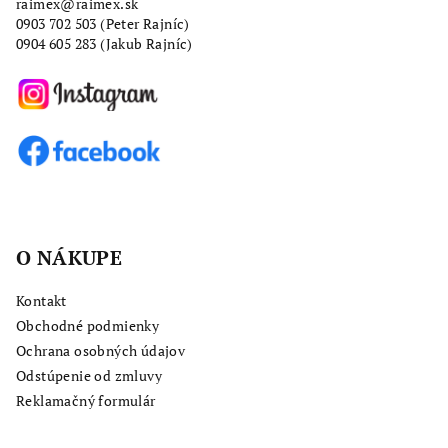
i
raimex@raimex.sk
0903 702 503
(Peter Rajníc)
e
0904 605 283 (Jakub Rajníc)
O NÁKUPE
Kontakt
Obchodné podmienky
Ochrana osobných údajov
Odstúpenie od zmluvy
Reklamačný formulár