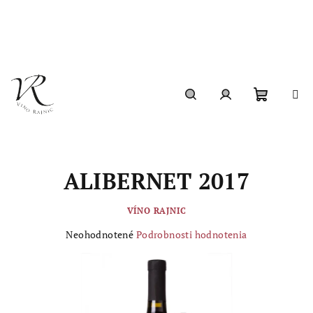
Prejsť
na
obsah
Nákupn
Hľadať
Prihlásenie
košík
ALIBERNET 2017
VÍNO RAJNIC
Priemerné
Neohodnotené
Podrobnosti hodnotenia
hodnotenie
produktu
je
0,0
z