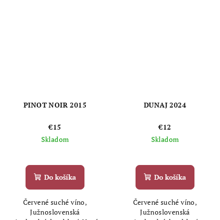
PINOT NOIR 2015
DUNAJ 2024
€15
€12
Skladom
Skladom
Priemerné
hodnotenie
produktu
Do košíka
Do košíka
je
5,0
Červené suché víno,
Červené suché víno,
z
Južnoslovenská
Južnoslovenská
5