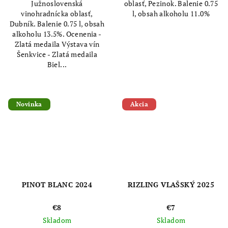
Južnoslovenská
oblasť, Pezinok. Balenie 0.75
5
hviezdičiek.
vinohradnícka oblasť,
l, obsah alkoholu 11.0%
hviezdičiek.
Dubník. Balenie 0.75 l, obsah
alkoholu 13.5%. Ocenenia -
Zlatá medaila Výstava vín
Šenkvice - Zlatá medaila
Biel...
Novinka
Akcia
PINOT BLANC 2024
RIZLING VLAŠSKÝ 2025
€8
€7
Skladom
Skladom