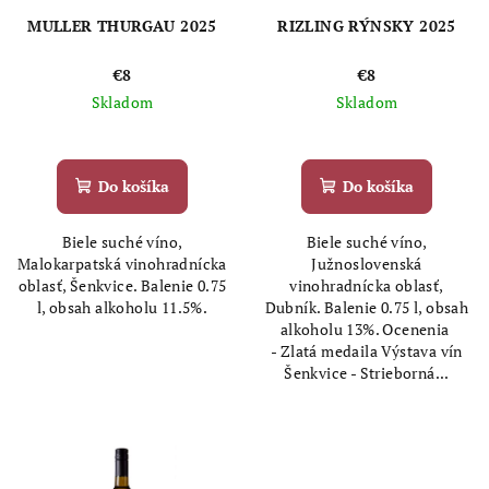
MULLER THURGAU 2025
RIZLING RÝNSKY 2025
€8
€8
Skladom
Skladom
Priemerné
Priemerné
hodnotenie
hodnotenie
produktu
produktu
Do košíka
Do košíka
je
je
5,0
5,0
Biele suché víno,
Biele suché víno,
z
z
Malokarpatská vinohradnícka
Južnoslovenská
5
5
oblasť, Šenkvice. Balenie 0.75
vinohradnícka oblasť,
hviezdičiek.
hviezdičiek.
l, obsah alkoholu 11.5%.
Dubník. Balenie 0.75 l, obsah
alkoholu 13%. Ocenenia
- Zlatá medaila Výstava vín
Šenkvice - Strieborná...