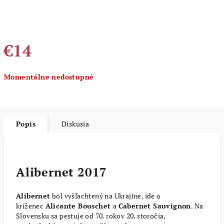
€14
Jednotková
Momentálne nedostupné
cena:
Popis
Diskusia
Alibernet 2017
Alibernet
bol vyšľachtený na Ukrajine, ide o
kríženec
Alicante Bouschet
a
Cabernet Sauvignon
. Na
Slovensku sa pestuje od 70. rokov 20. storočia,