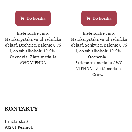
Do košíka
Do košíka
Biele suché víno,
Biele suché víno,
Malokarpatská vinohradnícka
Malokarpatská vinohradnícka
oblasť, Dechtice. Balenie 0.75
oblasť, Šenkvice. Balenie 0.75
l, obsah alkoholu 12.5%.
l, obsah alkoholu 12.5%.
Ocenenia -Zlatá medaila
Ocenenia -
AWC VIENNA
Strieborná medaila AWC
VIENNA - Zlatá medaila
Grow...
Z
á
KONTAKTY
p
ä
Hrnčiarska 8
t
902 01 Pezinok