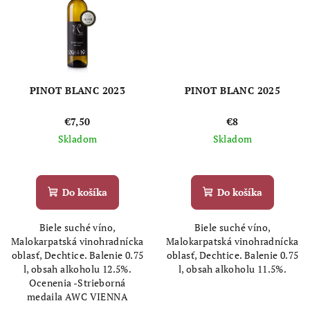
PINOT BLANC 2023
PINOT BLANC 2025
€7,50
€8
Skladom
Skladom
Priemerné
Priemerné
hodnotenie
hodnotenie
produktu
produktu
Do košíka
Do košíka
je
je
5,0
5,0
Biele suché víno,
Biele suché víno,
z
z
Malokarpatská vinohradnícka
Malokarpatská vinohradnícka
5
5
oblasť, Dechtice. Balenie 0.75
oblasť, Dechtice. Balenie 0.75
hviezdičiek.
hviezdičiek.
l, obsah alkoholu 12.5%.
l, obsah alkoholu 11.5%.
Ocenenia -Strieborná
medaila AWC VIENNA