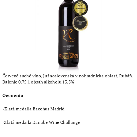
5
hviezdičiek.
Červené suché víno, Južnoslovenská vinohradnícka oblasť, Rubáň.
Balenie 0.75 l, obsah alkoholu 13.5%
Ocenenia
-
Zlatá medaila Bacchus Madrid
-Zlatá medaila Danube Wine Challange