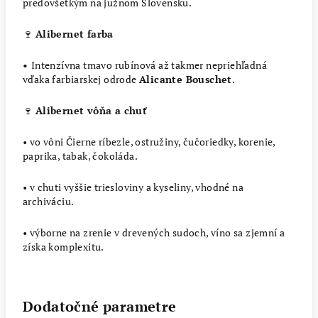
predovšetkým na južnom Slovensku.
🍷
Alibernet farba
•
Intenzívna tmavo rubínová až takmer nepriehľadná
vďaka farbiarskej odrode
Alicante Bouschet
.
🍷
Alibernet vôňa a chuť
• vo vôni Čierne ríbezle, ostružiny, čučoriedky, korenie,
paprika, tabak, čokoláda.
• v chuti vyššie triesloviny a kyseliny, vhodné na
archiváciu.
• výborne na zrenie v drevených sudoch, víno sa zjemní a
získa komplexitu.
Dodatočné parametre