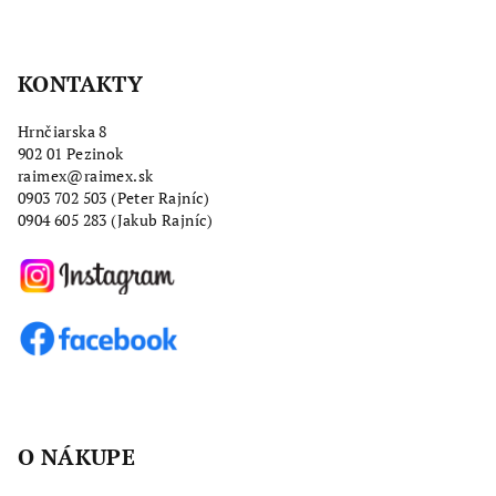
Z
á
KONTAKTY
p
ä
Hrnčiarska 8
t
902 01 Pezinok
i
raimex@raimex.sk
0903 702 503
(Peter Rajníc)
e
0904 605 283 (Jakub Rajníc)
O NÁKUPE