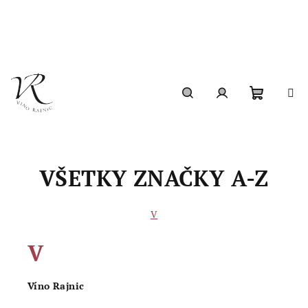
Prejsť
na
obsah
Nákupn
Hľadať
Prihlásenie
košík
VŠETKY ZNAČKY A-Z
V
V
Víno Rajnic