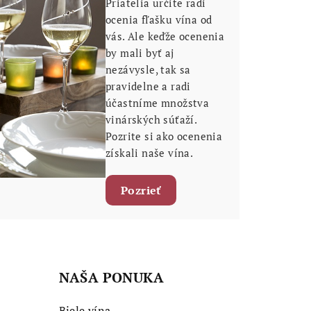
Priatelia určite radi
ocenia fľašku vína od
vás. Ale keďže ocenenia
by mali byť aj
nezávysle, tak sa
pravidelne a radi
účastníme množstva
vinárských súťaží.
Pozrite si ako ocenenia
získali naše vína.
Pozrieť
NAŠA PONUKA
Biele vína