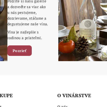
Pozrite si našu galérie
a dozveďte sa viac ako
u nás pestujeme,
dozrievame, stáčame a
degustujeme naše vína.
Vína je najlepšie s
rodinou a priateľmi.
Pozrieť
ÁKUPE
O VINÁRSTVE
t
O nás