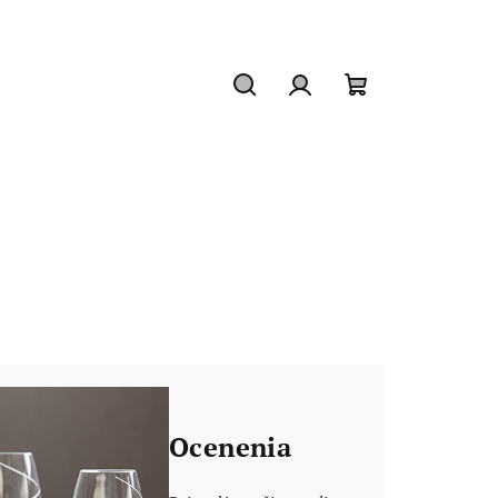
Hľadať
Prihlásenie
Nákupný
košík
Ocenenia